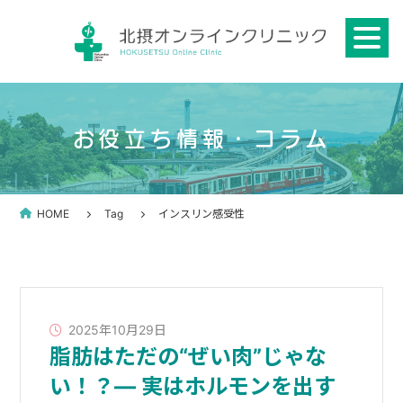
Skip
to
content
お役立ち情報・コラム
HOME
Tag
インスリン感受性
2025年10月29日
脂肪はただの“ぜい肉”じゃな
い！？― 実はホルモンを出す