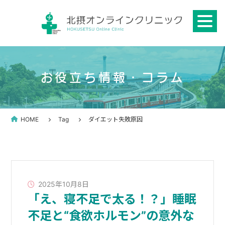
Skip
to
content
お役立ち情報・コラム
HOME
Tag
ダイエット失敗原因
2025年10月8日
「え、寝不足で太る！？」睡眠
不足と“食欲ホルモン”の意外な