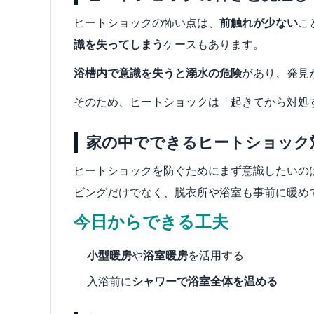
ヒートショックの怖い点は、
前触れが少ない
こ
識を失ってしまう
ケースもあります。
浴槽内で意識を失うと溺水の危険
があり、発見
そのため、ヒートショックは「起きてから対処
家の中でできるヒートショック
ヒートショックを防ぐためにまず意識したいの
ビングだけでなく、脱衣所や浴室も事前に暖め
今日からできる工夫
小型暖房
や
浴室暖房
を活用する
入浴前に
シャワーで浴室全体を温める