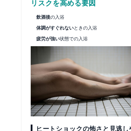
リスクを高める要因
飲酒後
の入浴
体調がすぐれない
ときの入浴
疲労が強い
状態での入浴
ヒートショックの怖さと見逃し