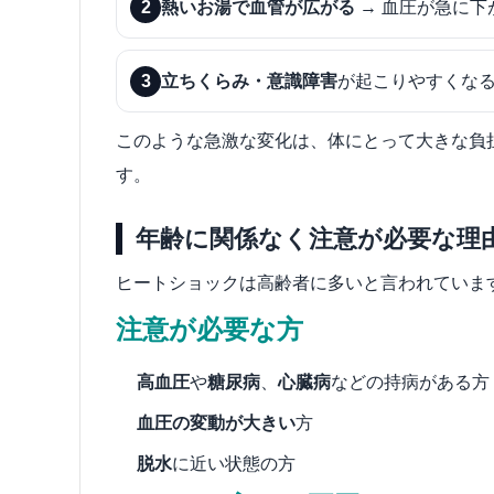
2
熱いお湯で血管が広がる
→ 血圧が急に下
3
立ちくらみ・意識障害
が起こりやすくな
このような急激な変化は、体にとって大きな負
す。
年齢に関係なく注意が必要な理
ヒートショックは高齢者に多いと言われていま
注意が必要な方
高血圧
や
糖尿病
、
心臓病
などの持病がある方
血圧の変動が大きい
方
脱水
に近い状態の方