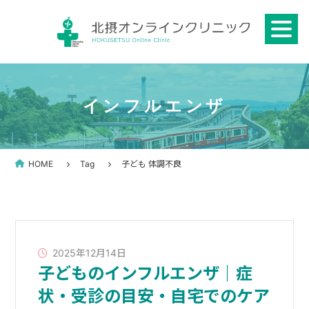
Skip
to
content
インフルエンザ
HOME
Tag
子ども 体調不良
2025年12月14日
子どものインフルエンザ｜症
状・受診の目安・自宅でのケア