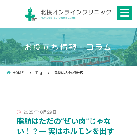
Skip
to
content
お役立ち情報・コラム
HOME
Tag
脂肪は内分泌器官
2025年10月29日
脂肪はただの“ぜい肉”じゃな
い！？― 実はホルモンを出す