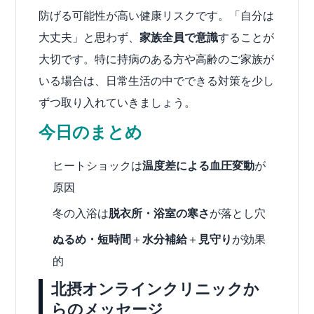
防げる可能性が高い健康リスクです。「自分は
大丈夫」と思わず、
家族全員で意識
することが
大切です。特に持病のある方や高齢のご家族が
いる場合は、日常生活の中でできる対策を少し
ずつ取り入れていきましょう。
今日のまとめ
ヒートショックは
温度差による血圧変動
が
原因
冬の入浴は
脱衣所・浴室の寒さ
が落とし穴
ぬるめ・短時間
＋
水分補給
＋
見守り
が効果
的
北摂オンラインクリニックか
らのメッセージ