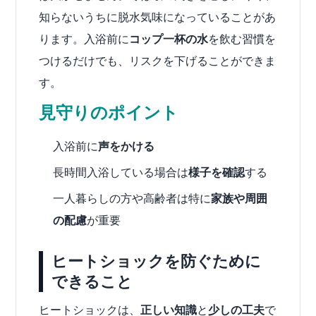
知らないうちに脱水気味になっていることがあ
ります。入浴前に
コップ一杯の水
を飲む習慣を
つけるだけでも、リスクを下げることができま
す。
見守りのポイント
入浴前に
声をかける
長時間入浴している場合は
様子を確認
する
一人暮らしの方や高齢者は特に
家族や周囲
の配慮
が重要
ヒートショックを防ぐために
できること
ヒートショックは、
正しい知識
と
少しの工夫
で