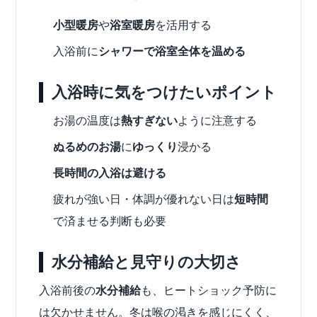
小型暖房
や
浴室暖房
を活用する
入浴前に
シャワーで浴室全体を温める
入浴時に気をつけたいポイント
お湯の温度は
熱すぎない
ように注意する
ぬるめのお湯
に
ゆっくり
浸かる
長時間の入浴は避ける
疲れが強い日・体調が優れない日は
短時間
で済ませる判断も必要
水分補給と見守りの大切さ
入浴前後の
水分補給
も、ヒートショック予防に
は欠かせません。冬は喉の渇きを感じにくく、