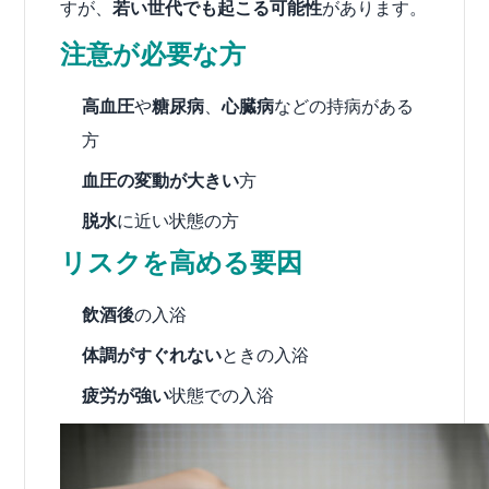
すが、
若い世代でも起こる可能性
があります。
注意が必要な方
高血圧
や
糖尿病
、
心臓病
などの持病がある
方
血圧の変動が大きい
方
脱水
に近い状態の方
リスクを高める要因
飲酒後
の入浴
体調がすぐれない
ときの入浴
疲労が強い
状態での入浴