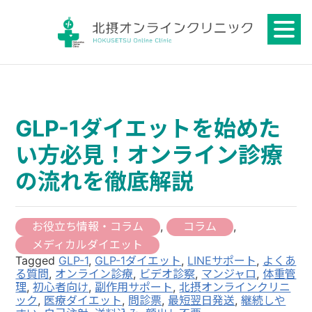
Skip
to
content
GLP-1ダイエットを始めた
い方必見！オンライン診療
の流れを徹底解説
お役立ち情報・コラム
,
コラム
,
メディカルダイエット
Tagged
GLP-1
,
GLP-1ダイエット
,
LINEサポート
,
よくあ
る質問
,
オンライン診療
,
ビデオ診察
,
マンジャロ
,
体重管
理
,
初心者向け
,
副作用サポート
,
北摂オンラインクリニ
ック
,
医療ダイエット
,
問診票
,
最短翌日発送
,
継続しや