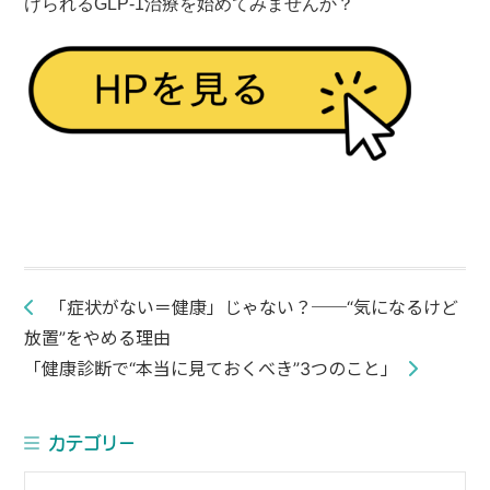
けられるGLP-1治療を始めてみませんか？
投
「症状がない＝健康」じゃない？──“気になるけど
稿
放置”をやめる理由
ナ
「健康診断で“本当に見ておくべき”3つのこと」
ビ
ゲ
ー
カテゴリー
シ