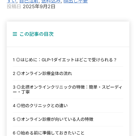
すい
,
自己注射
,
送料込み
,
顔出し不要
投稿日
2025年9月2日
この記事の目次
1
◎はじめに：GLP-1ダイエットはどこで受けられる？
2
◎オンライン診療全体の流れ
3
◎北摂オンラインクリニックの特徴：簡単・スピーディ
ー・丁寧
4
◎他のクリニックとの違い
5
◎オンライン診療が向いている人の特徴
6
◎始める前に準備しておきたいこと